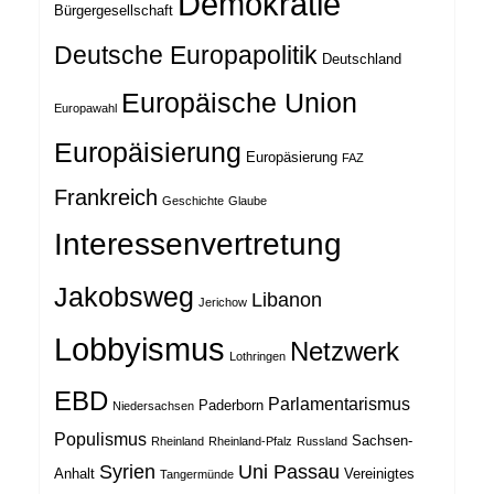
Demokratie
Bürgergesellschaft
Deutsche Europapolitik
Deutschland
Europäische Union
Europawahl
Europäisierung
Europäsierung
FAZ
Frankreich
Geschichte
Glaube
Interessenvertretung
Jakobsweg
Libanon
Jerichow
Lobbyismus
Netzwerk
Lothringen
EBD
Parlamentarismus
Paderborn
Niedersachsen
Populismus
Sachsen-
Rheinland
Rheinland-Pfalz
Russland
Syrien
Uni Passau
Anhalt
Vereinigtes
Tangermünde