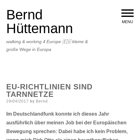
Bernd
Skip
to
MENU
Hüttemann
content
walking & working 4 Europe 🇪🇺 kleine &
große Wege in Europa
EU-RICHTLINIEN SIND
TARNNETZE
Posted
29/04/2017
by
Bernd
on
Im Deutschlandfunk konnte ich dieses Jahr
ausführlich über meinen Job bei der Europäischen
Bewegung sprechen: Dabei habe ich kein Problem,