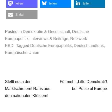
teilen
teilen
teilen
E-Mail
Posted in
Demokratie & Gesellschaft
,
Deutsche
Europapolitik
,
Interviews & Beiträge
,
Netzwerk
EBD
Tagged
Deutsche Europapolitik
,
Deutschlandfunk
,
Europäische Union
Stellt euch den
Für mehr „Lille Demokrati“!
Beitragsnavigation
Marktschreiern! Raus aus
bei Pulse of Europe
den nationalen Klöstern!