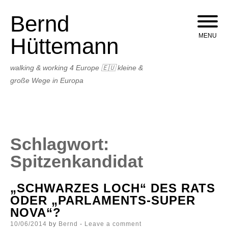
Bernd
Skip
to
MENU
Hüttemann
content
walking & working 4 Europe 🇪🇺 kleine &
große Wege in Europa
Schlagwort:
Spitzenkandidat
„SCHWARZES LOCH“ DES RATS
ODER „PARLAMENTS-SUPER
NOVA“?
Posted
10/06/2014
by
Bernd
Leave a comment