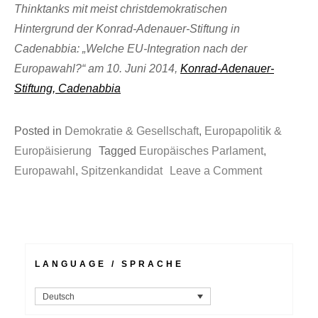
Thinktanks mit meist christdemokratischen
Hintergrund der Konrad-Adenauer-Stiftung in
Cadenabbia: „Welche EU-Integration nach der
Europawahl?“ am 10. Juni 2014,
Konrad-Adenauer-
Stiftung, Cadenabbia
Posted in
Demokratie & Gesellschaft
,
Europapolitik &
Europäisierung
Tagged
Europäisches Parlament
,
on
Europawahl
,
Spitzenkandidat
Leave a Comment
„Schwarze
Loch“
des
Rats
LANGUAGE / SPRACHE
oder
„Parlament
Deutsch
Super